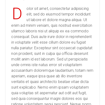
D
olor sit amet, consectetur adipisicing
elit, sed do eiusmod tempor incididunt
ut labore et dolore magna aliqua. Ut
enim ad minim veniam, quis nostrud exercitation
ullamco laboris nisi ut aliquip ex ea commodo
consequat. Duis aute irure dolor in reprehenderit
in voluptate velit esse cillum dolore eu fugiat
nulla pariatur. Excepteur sint occaecat cupidatat
non proident, sunt in culpa qui officia deserunt
mollit anim id est laborum. Sed ut perspiciatis
unde omnis iste natus error sit voluptatem
accusantium doloremque laudantium, totam rem
aperiam, eaque ipsa quae ab illo inventore
veritatis et quasi architecto beatae vitae dicta
sunt explicabo. Nemo enim ipsam voluptatem
quia voluptas sit aspernatur aut odit aut fugit,
sed quia consequuntur magni dolores eos qui
ratione voluptatem sequi nesciunt. Neque porro