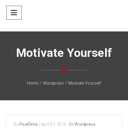
Motivate Yourself
Home
/
Wordpress
/
Motivate Yourself
By
PixelDima
/
April 21, 2016
Wordpress