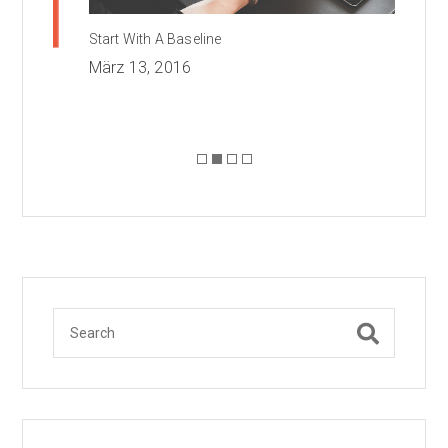
Start With A Baseline
Bur
März 13, 2016
Apr